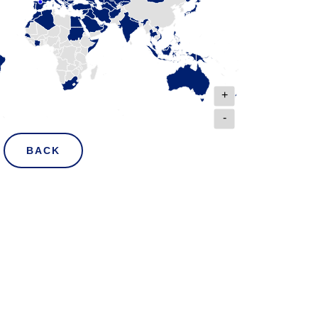
+
-
BACK