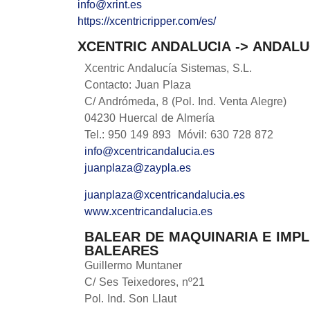
info@xrint.es
https://xcentricripper.com/es/
XCENTRIC ANDALUCIA -> ANDALU
Xcentric Andalucía Sistemas, S.L.
Contacto: Juan Plaza
C/ Andrómeda, 8 (Pol. Ind. Venta Alegre)
04230 Huercal de Almería
Tel.: 950 149 893 Móvil: 630 728 872
info@xcentricandalucia.es
juanplaza@zaypla.es
juanplaza@xcentricandalucia.es
www.xcentricandalucia.es
BALEAR DE MAQUINARIA E IMPLE
BALEARES
Guillermo Muntaner
C/ Ses Teixedores, nº21
Pol. Ind. Son Llaut