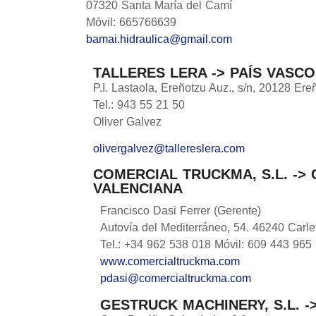
07320 Santa María del Camí
Móvil: 665766639
bamai.hidraulica@gmail.com
TALLERES LERA -> PAÍS VASC
P.I. Lastaola, Ereñotzu Auz., s/n, 20128 Er
Tel.: 943 55 21 50
Oliver Galvez
olivergalvez@tallereslera.com
COMERCIAL TRUCKMA, S.L. ->
VALENCIANA
Francisco Dasi Ferrer (Gerente)
Autovía del Mediterráneo, 54. 46240 Carlet
Tel.: +34 962 538 018 Móvil: 609 443 965
www.comercialtruckma.com
pdasi@comercialtruckma.com
GESTRUCK MACHINERY, S.L. -