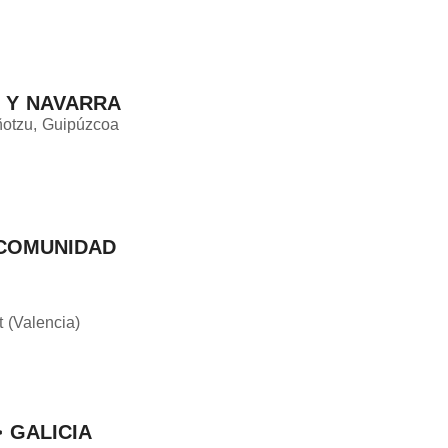
O Y NAVARRA
eñotzu, Guipúzcoa
 COMUNIDAD
 (Valencia)
> GALICIA