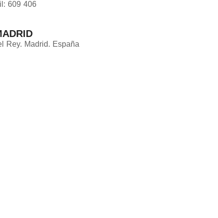
l: 609 406
MADRID
el Rey. Madrid. España