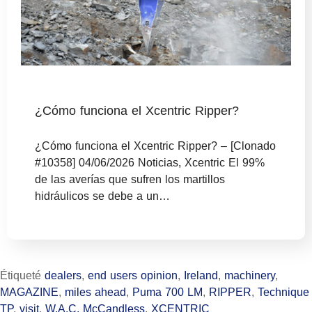
¿Cómo funciona el Xcentric Ripper?
¿Cómo funciona el Xcentric Ripper? – [Clonado
#10358] 04/06/2026 Noticias, Xcentric El 99%
de las averías que sufren los martillos
hidráulicos se debe a un…
Étiqueté
dealers
,
end users opinion
,
Ireland
,
machinery
,
MAGAZINE
,
miles ahead
,
Puma 700 LM
,
RIPPER
,
Technique
TP
,
visit
,
W.A.C. McCandless
,
XCENTRIC