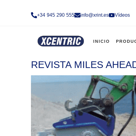
+34 945 290 555​
info@xrint.es
Vídeos
INICIO
PRODU
REVISTA MILES AHEA