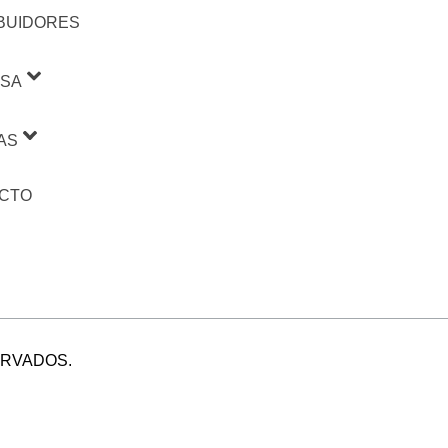
IBUIDORES
SA
AS
CTO
ERVADOS.