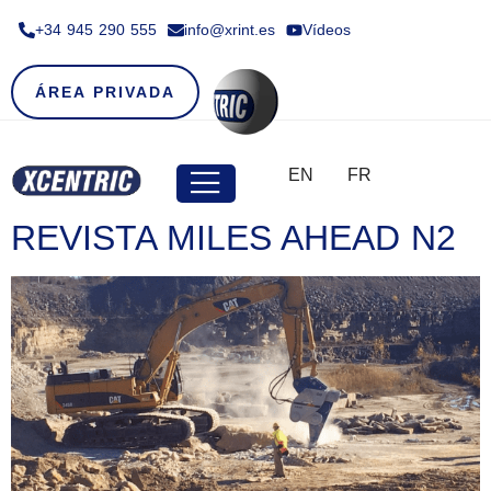
+34 945 290 555​
info@xrint.es
Vídeos
ÁREA PRIVADA
EN
FR
REVISTA MILES AHEAD N2