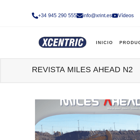
+34 945 290 555​
info@xrint.es
Vídeos
INICIO
PRODU
REVISTA MILES AHEAD N2