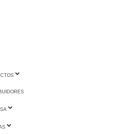
CTOS
IBUIDORES
SA
AS