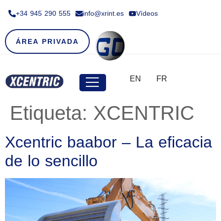
+34 945 290 555​
info@xrint.es
Vídeos
ÁREA PRIVADA
EN
FR
Etiqueta:
XCENTRIC
Xcentric baabor – La eficacia
de lo sencillo