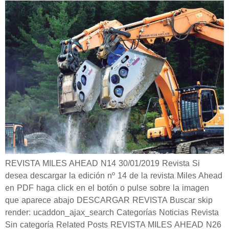
REVISTA MILES AHEAD N14 30/01/2019 Revista Si
desea descargar la edición nº 14 de la revista Miles Ahead
en PDF haga click en el botón o pulse sobre la imagen
que aparece abajo DESCARGAR REVISTA Buscar skip
render: ucaddon_ajax_search Categorías Noticias Revista
Sin categoría Related Posts REVISTA MILES AHEAD N26