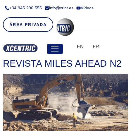
+34 945 290 555​
info@xrint.es
Vídeos
ÁREA PRIVADA
EN
FR
REVISTA MILES AHEAD N2