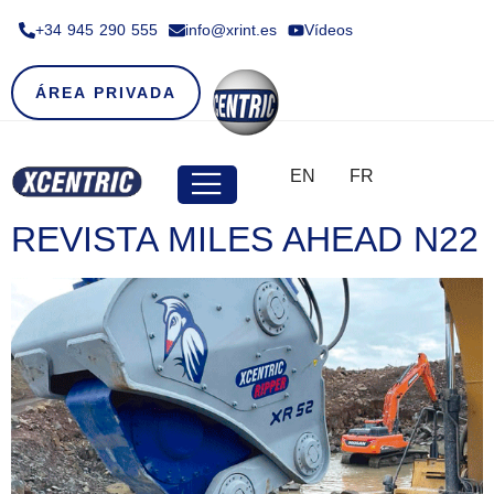
+34 945 290 555​
info@xrint.es
Vídeos
ÁREA PRIVADA
EN
FR
REVISTA MILES AHEAD N22